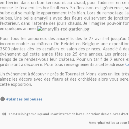
en février dans un bon terreau et au chaud, pour l'admirer en ce
comme le feraient les horticulteurs. Sa floraison est généreuse, su
bulbe qui se multiplie apparemment très bien. Lors du rempotage j'a
bulbes. Une belle amaryllis avec des fleurs qui servent de jonction
l'extérieur, dans l'attente des jours chauds. Je l'imagine pouvoir f
en quelques années.
Pour tous les amoureux des amaryllis dès le 27 avril et jusqu'au
incontournable au château De Beloiel en Belgique une expositio
3500 plantes dès les escaliers et salon des princes. Associé à d
événement qui cette année fête ses 25 ème années. Les princes 
temps de ce rendez-vous leur château. Pour un tarif de 9 euros e
jardin sont à découvrir. Pour tous renseignements a cette adresse
C
Un événement à découvrir près de Tournai et Mons, dans un lieu très
aimez les décors avec des fleurs et des orchidées alors vous ser
cette exposition.
#plantes bulbeuses
Tom Deiningers ou quand un artiste fait de la récupération des oeuvres d'art
Amorpha fruticosa pour l