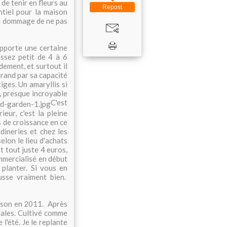
de tenir en fleurs au
Repost
ntiel pour la maison
ait dommage de ne pas
pporte une certaine
assez petit de 4 à 6
dement, et surtout il
grand par sa capacité
iges. Un amaryllis si
, presque incroyable
C'est
eur, c'est la pleine
s de croissance en ce
ineries et chez les
selon le lieu d'achats
t tout juste 4 euros,
ommercialisé en début
 planter. Si vous en
ousse vraiment bien.
urson en 2011. Après
rales. Cultivé comme
l'été. Je le replante