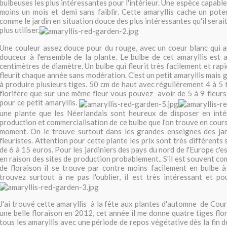
bulbeuses les plus intéressantes pour l'intérieur. Une espèce capable 
moins un mois et demi sans faiblir. Cette amaryllis cache un pote
comme le jardin en situation douce des plus intéressantes qu'il ser
plus utiliser.
Une couleur assez douce pour du rouge, avec un coeur blanc qui a
douceur à l'ensemble de la plante. Le bulbe de cet amaryllis est 
centimètres de diamètre. Un bulbe qui fleurit très facilement et rapi
fleurit chaque année sans modération. C'est un petit amaryllis mais 
à produire plusieurs tiges. 50 cm de haut avec régulièrement 4 à 5 t
florifère que sur une même fleur vous pouvez avoir de 5 à 9 fleurs
pour ce petit amaryllis.
une plante que les Néerlandais sont heureux de disposer en intéri
production et commercialisation de ce bulbe que l'on trouve en cour
moment. On le trouve surtout dans les grandes enseignes des jard
fleuristes. Attention pour cette plante les prix sont très différents 
de 6 à 15 euros. Pour les jardiniers des pays du nord de l'Europe c'es
en raison des sites de production probablement.. S'il est souvent c
de floraison il se trouve par contre moins facilement en bulbe à
trouvez surtout à ne pas l'oublier, il est très intéressant et p
J'ai trouvé cette amaryllis à la fête aux plantes d'automne de Co
une belle floraison en 2012, cet année il me donne quatre tiges flo
tous les amaryllis avec une période de repos végétative dès la fin de 