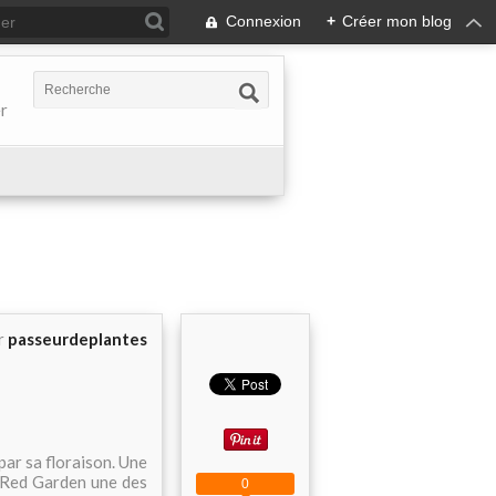
Connexion
+
Créer mon blog
er
r
passeurdeplantes
par sa floraison. Une
s Red Garden une des
0