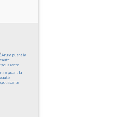
rum puant la
eauté
epoussante