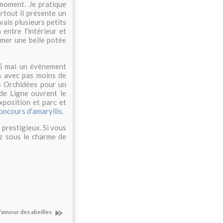
 moment. Je pratique
rtout il présente un
vais plusieurs petits
 entre l'intérieur et
ormer une belle potée
 5 mai un événement
n avec pas moins de
es Orchidées pour un
de Ligne ouvrent le
xposition et parc et
oncours d'amaryllis
.
 prestigieux. Si vous
ez sous le charme de
'amour des abeilles