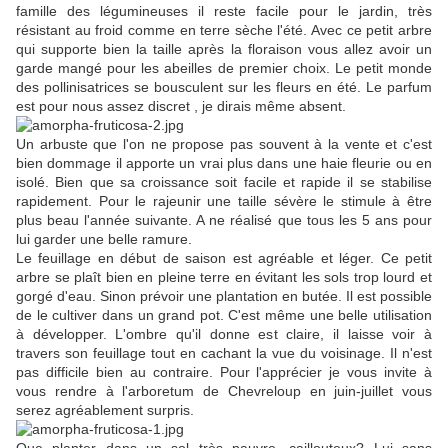
famille des légumineuses il reste facile pour le jardin, très
résistant au froid comme en terre sèche l'été. Avec ce petit arbre
qui supporte bien la taille après la floraison vous allez avoir un
garde mangé pour les abeilles de premier choix. Le petit monde
des pollinisatrices se bousculent sur les fleurs en été. Le parfum
est pour nous assez discret , je dirais même absent.
Un arbuste que l'on ne propose pas souvent à la vente et c'est
bien dommage il apporte un vrai plus dans une haie fleurie ou en
isolé. Bien que sa croissance soit facile et rapide il se stabilise
rapidement. Pour le rajeunir une taille sévère le stimule à être
plus beau l'année suivante. A ne réalisé que tous les 5 ans pour
lui garder une belle ramure.
Le feuillage en début de saison est agréable et léger. Ce petit
arbre se plaît bien en pleine terre en évitant les sols trop lourd et
gorgé d'eau. Sinon prévoir une plantation en butée. Il est possible
de le cultiver dans un grand pot. C'est même une belle utilisation
à développer. L'ombre qu'il donne est claire, il laisse voir à
travers son feuillage tout en cachant la vue du voisinage. Il n'est
pas difficile bien au contraire. Pour l'apprécier je vous invite à
vous rendre à l'arboretum de Chevreloup en juin-juillet vous
serez agréablement surpris.