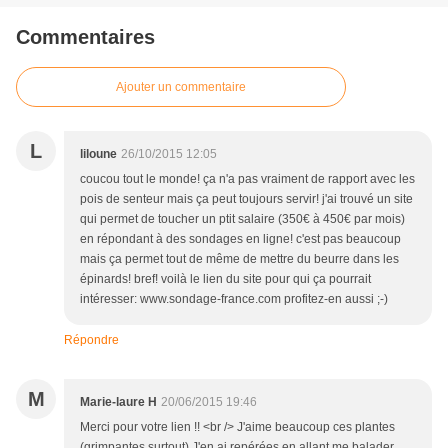
Commentaires
Ajouter un commentaire
L
liloune
26/10/2015 12:05
coucou tout le monde! ça n'a pas vraiment de rapport avec les
pois de senteur mais ça peut toujours servir! j'ai trouvé un site
qui permet de toucher un ptit salaire (350€ à 450€ par mois)
en répondant à des sondages en ligne! c'est pas beaucoup
mais ça permet tout de même de mettre du beurre dans les
épinards! bref! voilà le lien du site pour qui ça pourrait
intéresser: www.sondage-france.com profitez-en aussi ;-)
Répondre
M
Marie-laure H
20/06/2015 19:46
Merci pour votre lien !! <br /> J'aime beaucoup ces plantes
(grimpantes surtout) J'en ai repérées en allant me balader