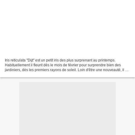
Iris reticulata "Dijt" est un petit iris des plus surprenant au printemps.
Habituellement il fleurit dès le mois de février pour surprendre bien des
jardiniers, dès les premiers rayons de soleil. Loin d'être une nouveauté, il est
néanmoins des plus beau...