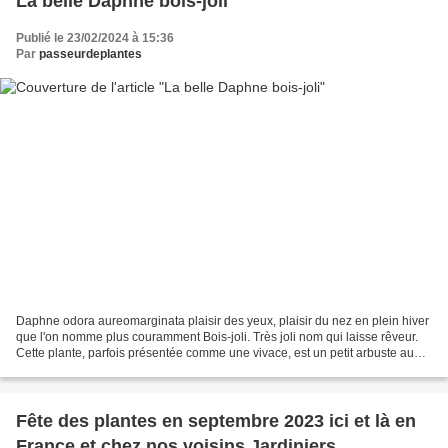
La belle Daphne bois-joli
Publié le 23/02/2024 à 15:36
Par
passeurdeplantes
Daphne odora aureomarginata plaisir des yeux, plaisir du nez en plein hiver
que l'on nomme plus couramment Bois-joli. Très joli nom qui laisse rêveur.
Cette plante, parfois présentée comme une vivace, est un petit arbuste au
feuillage persistant ou semi-persistant,...
Fête des plantes en septembre 2023 ici et là en
France et chez nos voisins Jardiniers