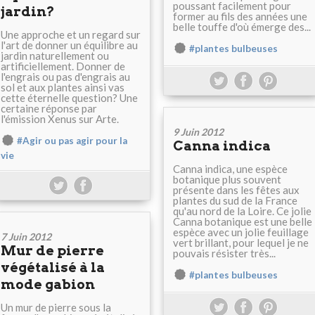
poussant facilement pour
jardin?
former au fils des années une
belle touffe d'où émerge des...
Une approche et un regard sur
l'art de donner un équilibre au
#plantes bulbeuses
jardin naturellement ou
artificiellement. Donner de
l'engrais ou pas d'engrais au
sol et aux plantes ainsi vas
cette éternelle question? Une
certaine réponse par
l'émission Xenus sur Arte.
9 Juin 2012
#Agir ou pas agir pour la
Canna indica
vie
Canna indica, une espèce
botanique plus souvent
présente dans les fêtes aux
plantes du sud de la France
qu'au nord de la Loire. Ce jolie
Canna botanique est une belle
espèce avec un jolie feuillage
7 Juin 2012
vert brillant, pour lequel je ne
Mur de pierre
pouvais résister très...
végétalisé à la
#plantes bulbeuses
mode gabion
Un mur de pierre sous la