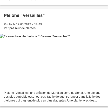
maison que je trouve originale...
Pleione "Versailles"
Publié le 12/03/2012 à 18:49
Par
passeur de plantes
Pleione "Versailles" une création de Morel au serre du Sénat. Une pleione
des plus agréable et surtout pas fragile de quoi se lancer dans la folie des
pleiones qui gagnent de plus en plus d'adeptes. Une plante avec des
qualités à découvrir. je suis surpris...