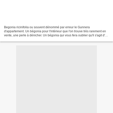
Begonia ricinifolia ou souvent dénommé par erreur le Gunnera
d'appartement. Un bégonia pour l'intérieur que l'on trouve très rarement en
vente, une perle à dénicher. Un bégonia qui vous fera oublier qu'il s'agit d'un
bégonia. La fleur est simple mais...