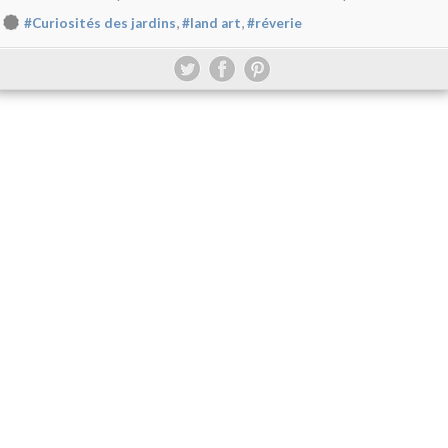
,
,
#Curiosités des jardins
#land art
#réverie