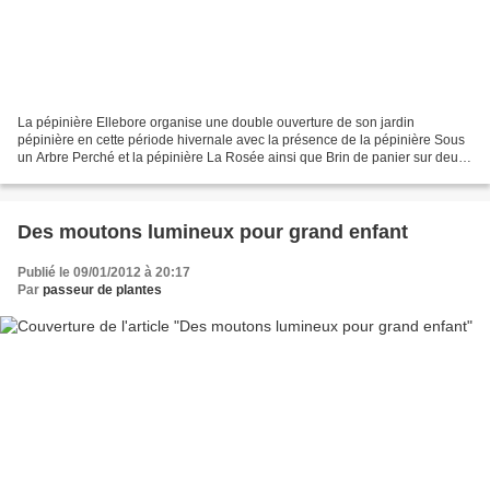
La pépinière Ellebore organise une double ouverture de son jardin
pépinière en cette période hivernale avec la présence de la pépinière Sous
un Arbre Perché et la pépinière La Rosée ainsi que Brin de panier sur deux
week-ends le 10-11 février et le 17-18...
Des moutons lumineux pour grand enfant
Publié le 09/01/2012 à 20:17
Par
passeur de plantes