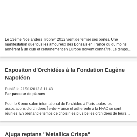
Le 13ème Noelanders Trophy" 2012 vient de fermer ses portes. Une
manifestation que tous les amoureux des Bonsaïs en France ou du moins
adhèrent à un club et certainement en Europe doivent connaître. Le temps
de ce Week-end en Belgique plus d'une centaine...
Expositon d'Orchidées à la Fondation Eugène
Napoléon
Publié le 21/01/2012 à 11:43
Par
passeur de plantes
Pour le 8 ème salon international de l'orchidée à Paris toutes les
associations d'orchidées Île-de-France et adhérente à la FFAO se sont
réunies. En prenant le temps de choisir les plus belles orchidées de leurs
adhérents pour créer un jolie décors dans...
Ajuga reptans "Metallica Crispa"