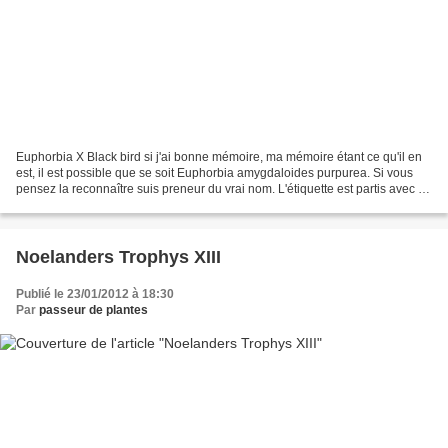
Euphorbia X Black bird si j'ai bonne mémoire, ma mémoire étant ce qu'il en
est, il est possible que se soit Euphorbia amygdaloides purpurea. Si vous
pensez la reconnaître suis preneur du vrai nom. L'étiquette est partis avec le
vent, me laissant une plante...
Noelanders Trophys XIII
Publié le 23/01/2012 à 18:30
Par
passeur de plantes