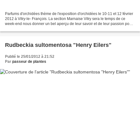
Parfums d'orchidées thème de l'exposition d'orchidées le 10-11 et 12 février
2012 à Vitry-le- François. La section Marnaise Vitry sera le temps de ce
week-end nous donner un bel aperçu de leur savoir et de leur passion pour
les orchidées. Une association...
Rudbeckia sultomentosa "Henry Eilers"
Publié le 25/01/2012 à 21:52
Par
passeur de plantes