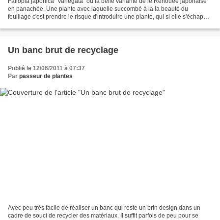
Fallopia japonica "Variegata" ou la belle variante de le Renouée japonaise
en panachée. Une plante avec laquelle succombé à la la beauté du
feuillage c'est prendre le risque d'introduire une plante, qui si elle s'échappe
du jardin peut être un danger...
Un banc brut de recyclage
Publié le 12/06/2011 à 07:37
Par
passeur de plantes
Avec peu très facile de réaliser un banc qui reste un brin design dans un
cadre de souci de recycler des matériaux. Il suffit parfois de peu pour se