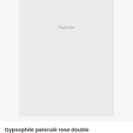
Publicité
Gypsophile paniculé rose double