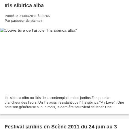
Iris sibirica alba
Publié le 21/06/2011 à 08:46
Par
passeur de plantes
Iris sibirica alba ou l'iris de la contemplation des jardins Zen pour la
blancheur des fleurs. Un Iris aussi résistant que l' Iris sibirica "My Love" . Une
floraison généreuse sur un mois, la dernière fleur vient de faner. Une
merveille qui se tient fièrement...
Festival jardins en Scène 2011 du 24 juin au 3