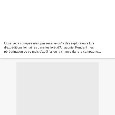
Observé la conopée n'est pas réservé qu' a des explorateurs lors
d'expéditions lointaines dans les forêt d'Amazonie. Pendant mes
pérégrination de ce mois d'août j'ai eu la chance dans la campagne
Charentaise près de Champagne Mouton de pouvoir m'introduire...