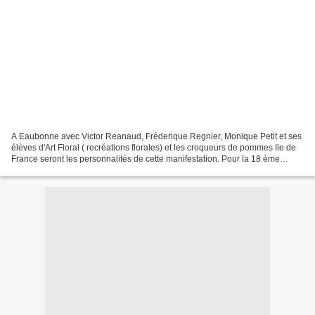
A Eaubonne avec Victor Reanaud, Fréderique Regnier, Monique Petit et ses
élèves d'Art Floral ( recréations florales) et les croqueurs de pommes Ile de
France seront les personnalités de cette manifestation. Pour la 18 ème
année vas se tenir la manifestation...