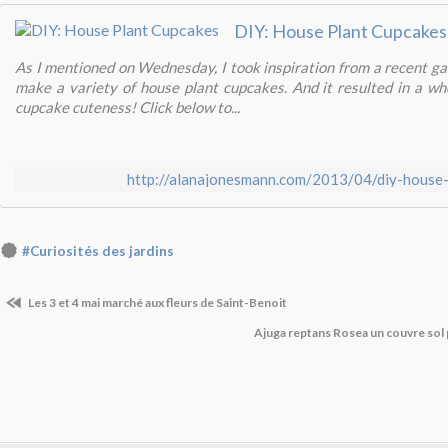
DIY: House Plant Cupcakes
As I mentioned on Wednesday, I took inspiration from a recent ga
make a variety of house plant cupcakes. And it resulted in a wh
cupcake cuteness! Click below to...
http://alanajonesmann.com/2013/04/diy-house-
#Curiosités des jardins
Les 3 et 4 mai marché aux fleurs de Saint-Benoit
Ajuga reptans Rosea un couvre sol p