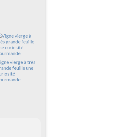
igne vierge à très
rande feuille une
uriosité
ourmande