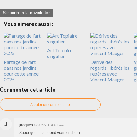
S'inscrire à la newsletter
Vous aimerez aussi :
Art Topiaire
singulier
Partage de l'art
Dérive des
V
dans nos jardins
regards, libérés les
g
pour cette année
repères avec
c
2025
Vincent Mauger
g
Commenter cet article
Ajouter un commentaire
J
jacques
08/05/2014 01:44
Super génial elle rend vraiment bien.