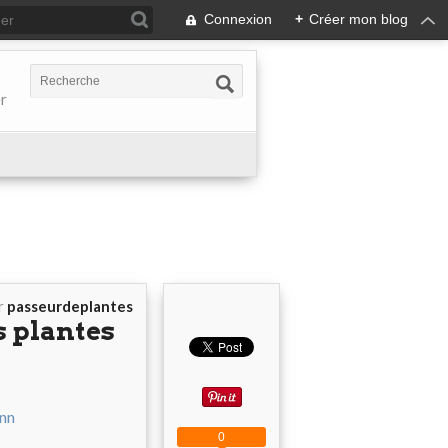
Connexion
+
Créer mon blog
er
r
passeurdeplantes
s plantes
0