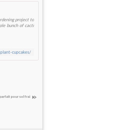
rdening project to
ole bunch of cacti
plant-cupcakes/
arfait pour sol frai