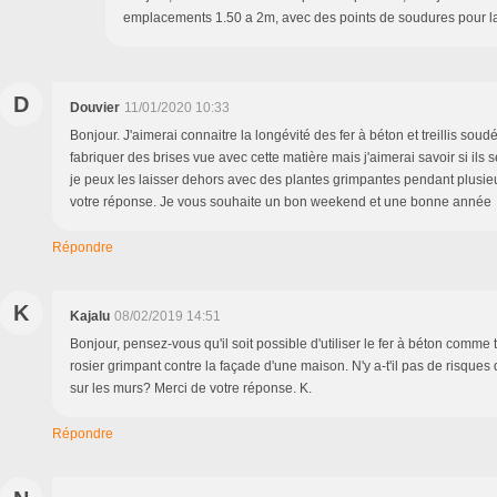
emplacements 1.50 a 2m, avec des points de soudures pour la 
D
Douvier
11/01/2020 10:33
Bonjour. J'aimerai connaitre la longévité des fer à béton et treillis soud
fabriquer des brises vue avec cette matière mais j'aimerai savoir si ils s
je peux les laisser dehors avec des plantes grimpantes pendant plusie
votre réponse. Je vous souhaite un bon weekend et une bonne année
Répondre
K
Kajalu
08/02/2019 14:51
Bonjour, pensez-vous qu'il soit possible d'utiliser le fer à béton comme 
rosier grimpant contre la façade d'une maison. N'y a-t'il pas de risques 
sur les murs? Merci de votre réponse. K.
Répondre