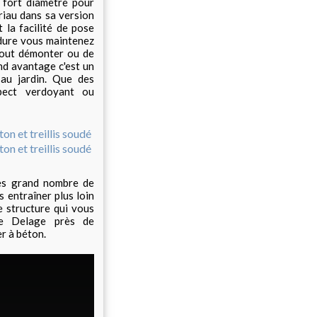
 fort diamètre pour
riau dans sa version
t la facilité de pose
udure vous maintenez
 tout démonter ou de
and avantage c'est un
au jardin. Que des
pect verdoyant ou
rès grand nombre de
s entraîner plus loin
e structure qui vous
pe Delage près de
er à béton.