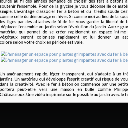
lourde au fil des années demande de choisir des fers à bétons à
soutenir l'ensemble. Pour de la glycine je vous déconseille ce maté
simple. L'avantage d'associer fer à béton et du treillis soudé c'es
comme celle du démontage en hiver. Si comme moi au lieu de la so
les tiges par des attaches de fil de fer vous garder la liberté de
déplacer l'ensemble au jardin selon l'évolution du jardin. Autre gr
matériau qui permet de se créer rapidement un espace intime 
végétaux seront colonisés rapidement et lui donner un as
coloré selon votre choix en période estivale.
Un aménagement rapide, léger, transparent, qui s'adapte à un t
jardins. Un matériau qui développe l'esprit créatif qui risque de vou
dans la créativité. Avec le fer à béton on commence par une petit
portera peut-être vers une maison en bulle comme Philip
Châteauroux. Une vidéo inspirante sur le possible au jardin avec le f