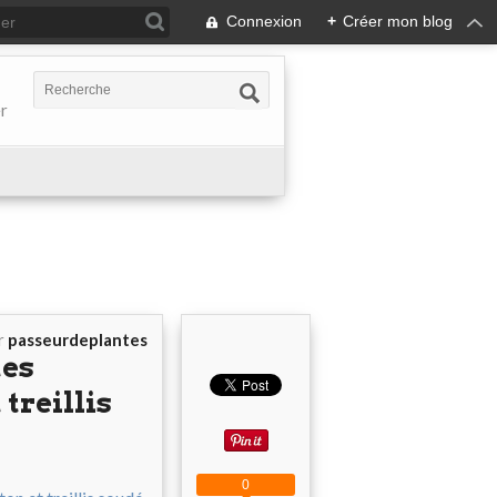
Connexion
+
Créer mon blog
er
r
passeurdeplantes
tes
treillis
0