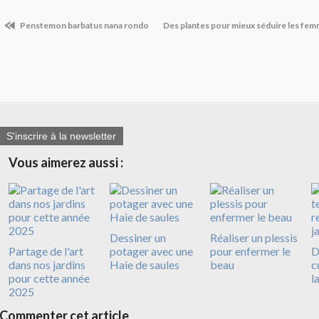
Penstemon barbatus nana rondo
Des plantes pour mieux séduire les fe
S'inscrire à la newsletter
Vous aimerez aussi :
Dessiner un
Réaliser un plessis
Partage de l'art
potager avec une
pour enfermer le
D
dans nos jardins
Haie de saules
beau
c
pour cette année
l
2025
Commenter cet article