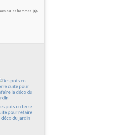
mmes ou les hommes
es pots en terre
uite pour refaire
a déco du jardin