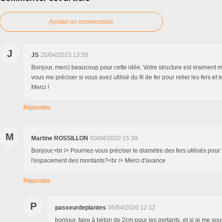
Ajouter un commentaire
J
JS
20/04/2023 13:50
Bonjour, merci beaucoup pour cette idée. Votre structure est vraiment m
vous me préciser si vous avez utilisé du fil de fer pour relier les fers et le
Merci !
Répondre
M
Martine ROSSILLON
03/04/2020 15:39
Bonjour,<br /> Pourriez-vous préciser le diamètre des fers utilisés pour v
l'espacement des montants?<br /> Merci d'avance
Répondre
P
passeurdeplantes
05/04/2020 12:12
bonjour, faire à béton de 2cm pour les portants, et si je me so