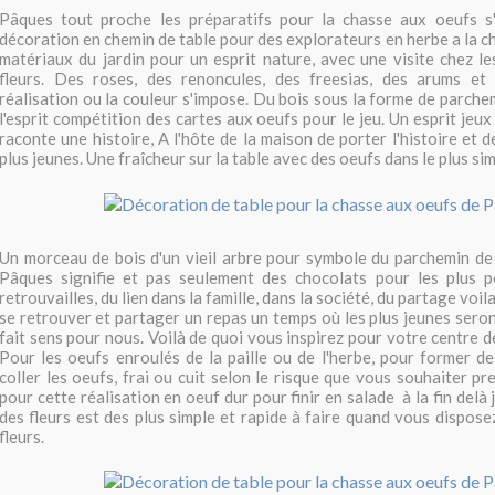
Pâques tout proche les préparatifs pour la chasse aux oeufs s'
décoration en chemin de table pour des explorateurs en herbe a la c
matériaux du jardin pour un esprit nature, avec une visite chez les
fleurs. Des roses, des renoncules, des freesias, des arums et 
réalisation ou la couleur s'impose. Du bois sous la forme de parche
l'esprit compétition des cartes aux oeufs pour le jeu. Un esprit jeux 
raconte une histoire, A l'hôte de la maison de porter l'histoire et 
plus jeunes. Une fraîcheur sur la table avec des oeufs dans le plus sim
Un morceau de bois d'un vieil arbre pour symbole du parchemin de l
Pâques signifie et pas seulement des chocolats pour les plus pe
retrouvailles, du lien dans la famille, dans la société, du partage vo
se retrouver et partager un repas un temps où les plus jeunes sero
fait sens pour nous. Voilà de quoi vous inspirez pour votre centre 
Pour les oeufs enroulés de la paille ou de l'herbe, pour former de
coller les oeufs, frai ou cuit selon le risque que vous souhaiter p
pour cette réalisation en oeuf dur pour finir en salade à la fin del
des fleurs est des plus simple et rapide à faire quand vous dispose
fleurs.