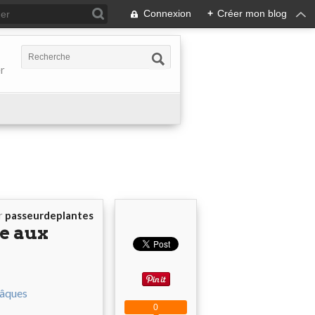
Connexion
+
Créer mon blog
er
r
passeurdeplantes
se aux
0