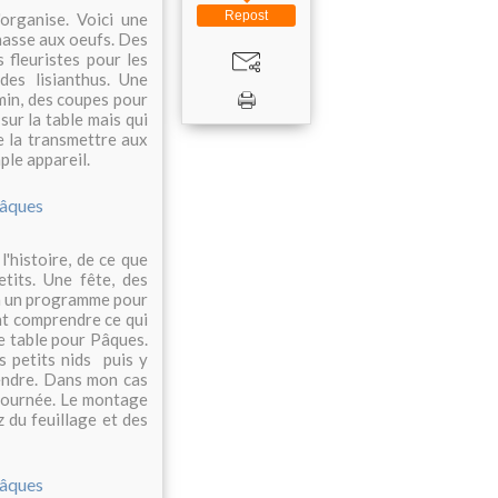
Repost
organise. Voici une
hasse aux oeufs. Des
 fleuristes pour les
des lisianthus. Une
min, des coupes pour
sur la table mais qui
de la transmettre aux
ple appareil.
'histoire, de ce que
tits. Une fête, des
ila un programme pour
nt comprendre ce qui
de table pour Pâques.
s petits nids puis y
rendre. Dans mon cas
à journée. Le montage
z du feuillage et des