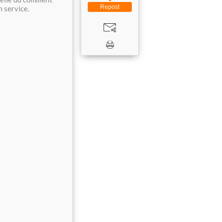
Repost
n service.