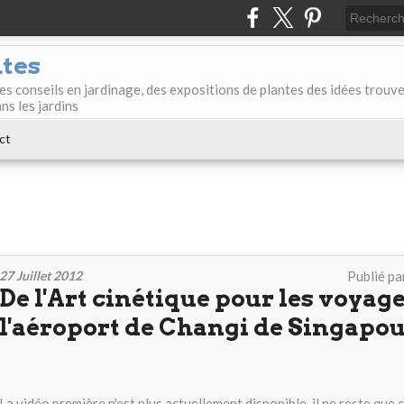
ntes
des conseils en jardinage, des expositions de plantes des idées trouv
ans les jardins
ct
27 Juillet 2012
Publié pa
De l'Art cinétique pour les voyag
l'aéroport de Changi de Singapo
La vidéo première n'est plus actuellement disponible. il ne reste que