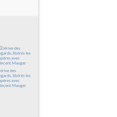
érive des
egards, libérés les
epères avec
incent Mauger