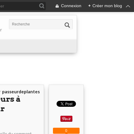
Connexion
+
Créer mon blog
er
r
passeurdeplantes
eurs à
ur
0
 celle du comment