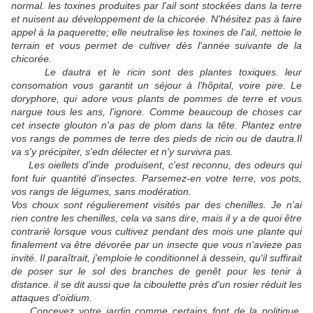
normal. les toxines produites par l'ail sont stockées dans la terre
et nuisent au développement de la chicorée. N'hésitez pas à faire
appel à la paquerette; elle neutralise les toxines de l'ail, nettoie le
terrain et vous permet de cultiver dès l'année suivante de la
chicorée.
Le dautra et le ricin sont des plantes toxiques. leur
consomation vous garantit un séjour à l'hôpital, voire pire. Le
doryphore, qui adore vous plants de pommes de terre et vous
nargue tous les ans, l'ignore. Comme beaucoup de choses car
cet insecte glouton n'a pas de plom dans la tête. Plantez entre
vos rangs de pommes de terre des pieds de ricin ou de dautra.Il
va s'y précipiter, s'edn délecter et n'y survivra pas.
Les oiellets d'inde produisent, c'est reconnu, des odeurs qui
font fuir quantité d'insectes. Parsemez-en votre terre, vos pots,
vos rangs de légumes, sans modération.
Vos choux sont régulierement visités par des chenilles. Je n'ai
rien contre les chenilles, cela va sans dire, mais il y a de quoi être
contrarié lorsque vous cultivez pendant des mois une plante qui
finalement va être dévorée par un insecte que vous n'avieze pas
invité. Il paraîtrait, j'emploie le conditionnel à dessein, qu'il suffirait
de poser sur le sol des branches de genêt pour les tenir à
distance. il se dit aussi que la ciboulette près d'un rosier réduit les
attaques d'oidium.
Concevez votre jardin comme certains font de la politique.