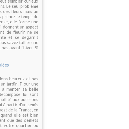
peut sembler curieux
urs. Le seul problème
s des fleurs mais un
us prenez le temps de
ense, elle forme une
ui donnent un aspect
nt de fleurir ne se
onte et se dégarnit
us savez tailler une
 pas avant l'hiver. Si
illons heureux et pas
un jardin. P our une
 alimenter sa belle
 décomposé lui sont
ibilité aux pucerons
i à partir d'un semis
uest de la France, en
quand elle est bien
ent que des oeillets
t votre quartier ou