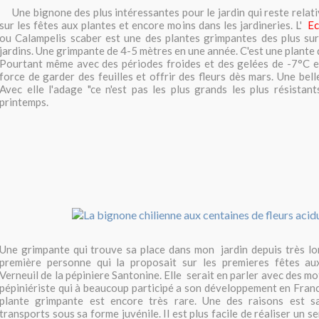
Une bignone des plus intéressantes pour le jardin qui reste rela
sur les fêtes aux plantes et encore moins dans les jardineries. L'
Ec
ou Calampelis scaber est une des plantes grimpantes des plus su
jardins. Une grimpante de 4-5 mètres en une année. C'est une plante d
Pourtant même avec des périodes froides et des gelées de -7°C el
force de garder des feuilles et offrir des fleurs dès mars.
Une bell
Avec elle l'adage "ce n'est pas les plus grands les plus résistant
printemps.
Une grimpante qui trouve sa place dans mon jardin depuis très lo
première personne qui la proposait sur les premieres fêtes aux
Verneuil de la pépiniere Santonine. Elle serait en parler avec des m
pépiniériste qui à beaucoup participé a son développement en Franc
plante grimpante est encore très rare. Une des raisons est sa
transports sous sa forme juvénile. Il est plus facile de réaliser un s