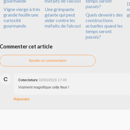
D
Vigne vierge à très
Une grimpante
o
grande feuille une
géante qui peut
Quels devenirs des
g
curiosité
aider contre les
constructions
gourmande
méfaits de l'alcool
actuelles quand les
temps seront
passés?
Commenter cet article
Ajouter un commentaire
C
Cotecloture
02/03/2016 17:49
Vraiment magnifique cette fleur !
Répondre