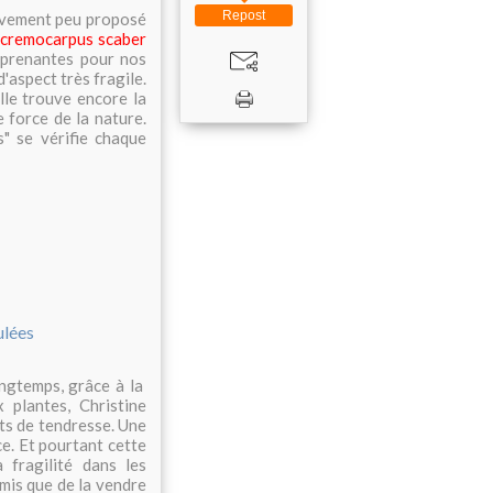
Repost
tivement peu proposé
cremocarpus sc
aber
rprenantes pour nos
'aspect très fragile.
le trouve encore la
e force de la nature.
s" se vérifie chaque
ngtemps, grâce à la
 plantes, Christine
ots de tendresse. Une
e. Et pourtant cette
 fragilité dans les
emis que de la vendre