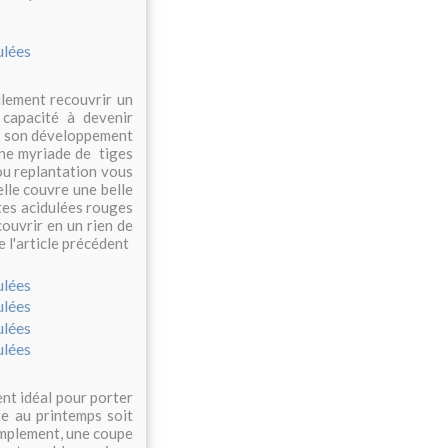
cilement recouvrir un
 capacité à devenir
er son développement
une myriade de tiges
 ou replantation vous
elle couvre une belle
ntes acidulées rouges
ouvrir en un rien de
e l'article précédent
nt idéal pour porter
tte au printemps soit
implement, une coupe