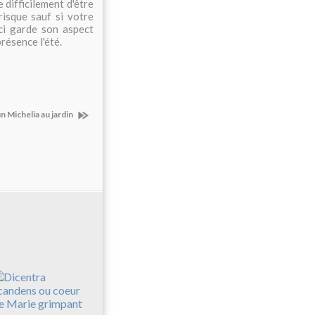
e difficilement d'être
isque sauf si votre
ci garde son aspect
résence l'été.
n Michelia au jardin