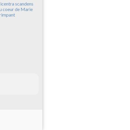
icentra scandens
u coeur de Marie
rimpant