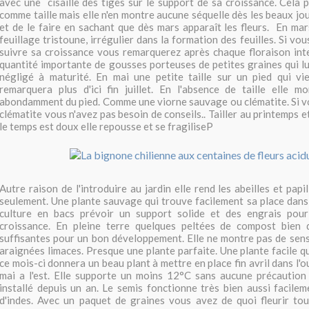
avec une cisaille des tiges sur le support de sa croissance. Cela 
comme taille mais elle n'en montre aucune séquelle dès les beaux jo
et de le faire en sachant que dès mars apparaît les fleurs. En mar
feuillage tristoune, irrégulier dans la formation des feuilles. Si vo
suivre sa croissance vous remarquerez après chaque floraison int
quantité importante de gousses porteuses de petites graines qui l
négligé à maturité. En mai une petite taille sur un pied qui vie
remarquera plus d'ici fin juillet. En l'absence de taille elle m
abondamment du pied. Comme une viorne sauvage ou clématite. Si vo
clématite vous n'avez pas besoin de conseils.. Tailler au printemps et
le temps est doux elle repousse et se fragiliseP
Autre raison de l'introduire au jardin elle rend les abeilles et pap
seulement. Une plante sauvage qui trouve facilement sa place dans 
culture en bacs prévoir un support solide et des engrais pour
croissance. En pleine terre quelques peltées de compost bien
suffisantes pour un bon développement. Elle ne montre pas de sens
araignées limaces. Presque une plante parfaite. Une plante facile qu
ce mois-ci donnera un beau plant à mettre en place fin avril dans l'o
mai a l'est. Elle supporte un moins 12°C sans aucune précaution 
installé depuis un an. Le semis fonctionne très bien aussi facilem
d'indes. Avec un paquet de graines vous avez de quoi fleurir tou