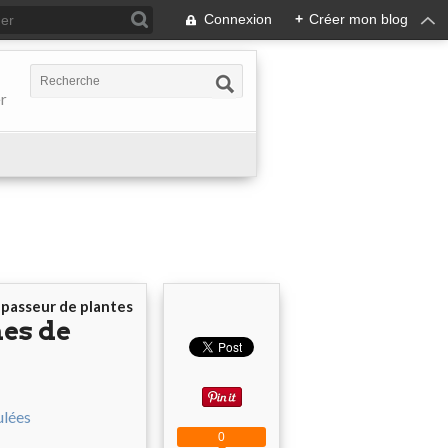
Connexion
+
Créer mon blog
er
r
passeur de plantes
nes de
0