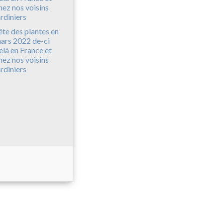
ête des plantes en
ars 2022 de-ci
elà en France et
hez nos voisins
ardiniers