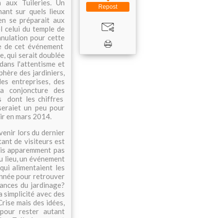
 aux Tuileries. Un
Repost
ant sur quels lieux
en se préparait aux
l celui du temple de
nnulation pour cette
ce de cet événement
, qui serait doublée
dans l'attentisme et
phère des jardiniers,
des entreprises, des
la conjoncture des
s dont les chiffres
seraiet un peu pour
nir en mars 2014.
enir lors du dernier
ant de visiteurs est
mais apparemment pas
du lieu, un événement
qui alimentaient les
année pour retrouver
dances du jardinage?
a simplicité avec des
Crise mais des idées,
 pour rester autant