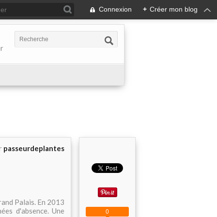
Connexion
+
Créer mon blog
er
r
passeurdeplantes
rand Palais. En 2013
nées d'absence. Une
0