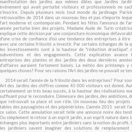
manifestation des jardins aux mêmes dâtes que Jardins Jardin
événement qui avait perturbé visiteurs et professionnels ne sach
s'inscrire. Depuis plusieurs mois tout monde du jardinage Parisi
retrouvailles de 2014 dans un nouveau lieu et pas n'importe leque
l'art moderne et contemporain. Pendant les fêtes l'annonce de l'a
année perturbe bien des projets. Madame Aude de Turin créatri
explique cette décision par une conjoncture économique défavorable
d'une crise de confiance d'où une tendance des entreprises à être 
avec une certaine frilosité a investir. Par certains échanges de la s
les investissements sont à la hauteur de "réduction drastique", 
subventions et des engagements. Cette explication avance 
entreprises des plantes et des jardins des deux dernières année
d'affaires auraient fortement baisés. La météo des printemps y 
quelques choses? Pour ses raisons l'Art des jardins ne pouvait se te
2014 serait l'année de la frilosité dans les entreprises? Pour souv
Art des Jardins des chiffres comme 45 000 visiteurs est donné. Aut
certainement un très beau succès, à la hauteur des réalisations 
suffisant pour le reconduire. Démesure des jardins, des ambitions, 
que retrouvait sa place et son rôle. Un nouveau lieu des projets 
tables des paysagistes et des pépiniéristes. L'année 2015 serait l'
ce salon. Cette annulation serait telle une annonce noire des ten
Ou simplement le retour à un esprit jardin, a un esprit nature dans l
échanges plus importants entre jardiniers sans la notion du profit. 
les jardiniers savent imaginer des solutions de remplacement