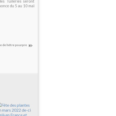
des Tuileries seront
nnonce du 5 au 10 mai
ie de hêtre pourpre