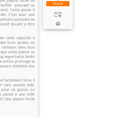
ne plante facile ou
Repost
facilité pouvant se
vient. Cette année il
rdin. C'est avec une
lantules poussant au
massif devant y être
 de cette capacité à
es trois jardins en
s visiteurs dans mon
r que cette plante se
rop importante limité
te action prolonge la
 mesure d'obtenir une
 facilement là ou il
er sans aucune aide.
e pour un gazon. Le
s pensé à une telle
f. Une plante facile