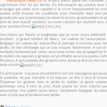
Meconopsis cambrica
ou le petit pavot jaune des Pyrénées, u
capricieuse c'est lui qui décide. Un méconopsis qui pousse avec 
propager par semis avec rapidité si le sol et l'emplacement lui con
semble enfin trouver les conditions pour s'installer dans mon ja
grande joie que ce printemps j'ai observé un très grand nombre de p
pied de mon massif surélevé. La roche calcaire qui soutient mon 
pour quelque chose.
Une plante qui fleurie si longtemps que je reste assez admiratif
produire si grand nombre de fleurs. Un cadeau de l'association d
Belgique. Un cadeau qu' aujourd'hui je partage à nouveau avec le
jardin. Un lien d'échange que je vais essayer d'entretenir. A savoi
multiplie facilement par semis, aussi pour éviter une propagation t
le nombre de capsules à graines est profitable aussi à la plante. Cet
floraison. A qui souhaite des graines cette année je devrais être en
belle récolte.
Ce petit pavot si je peux me permettre est une sauvageon qui pousse
le souhaite, ne pas chercher à lui imposer un lieu il sera le trouv
Disperser les graines dans le jardin et oublier ce geste comm
printemps venu il sera là, près d'une plante ou vous n'auriez pa
association. Une plante qu'on laisse facilement échapper du massi
mais si jolie que je lui laisse mon jardin.
#plantes vivaces