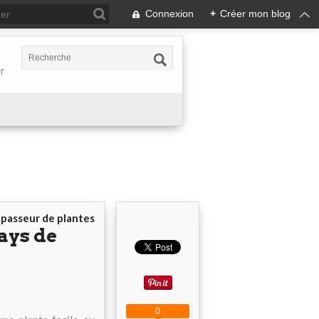
Connexion
+
Créer mon blog
er
r
passeur de plantes
ays de
0