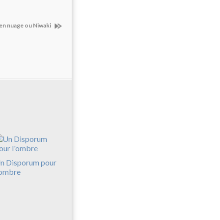
en nuage ou Niwaki
n Disporum pour
'ombre