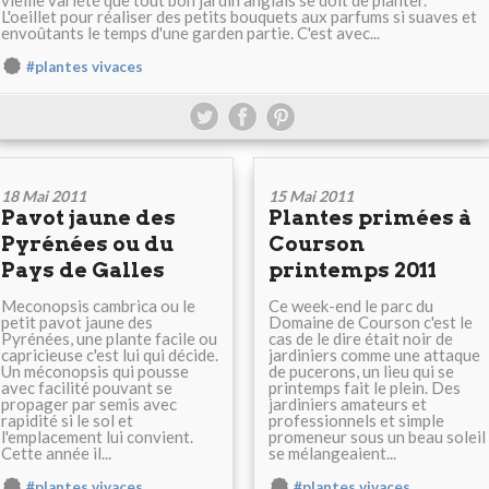
vieille variété que tout bon jardin anglais se doit de planter.
L'oeillet pour réaliser des petits bouquets aux parfums si suaves et
envoûtants le temps d'une garden partie. C'est avec...
#plantes vivaces
18 Mai 2011
15 Mai 2011
Pavot jaune des
Plantes primées à
Pyrénées ou du
Courson
Pays de Galles
printemps 2011
Meconopsis cambrica ou le
Ce week-end le parc du
petit pavot jaune des
Domaine de Courson c'est le
Pyrénées, une plante facile ou
cas de le dire était noir de
capricieuse c'est lui qui décide.
jardiniers comme une attaque
Un méconopsis qui pousse
de pucerons, un lieu qui se
avec facilité pouvant se
printemps fait le plein. Des
propager par semis avec
jardiniers amateurs et
rapidité si le sol et
professionnels et simple
l'emplacement lui convient.
promeneur sous un beau soleil
Cette année il...
se mélangeaient...
#plantes vivaces
#plantes vivaces