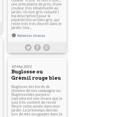
comme "tristé" et non triste....
une jolie plante de près, d'une
couleur très inhabituelle au
jardin. Un noir gris velouté (
ma description) pour le
pépiniériste un bleu gris, qui
reste très très discret dans le
jardin. Une...
#plantes vivaces
10 Mai 2011
Buglosse ou
Grémil rouge bleu
Buglosse des bords de
chemins de nos campagne ou
Buglossoides purpuro-
caerulea est une vivace que je
suis très content de revoir
fleurir cette année dans mon
jardin. Le printemps dernier
lors de mes escapades dans la