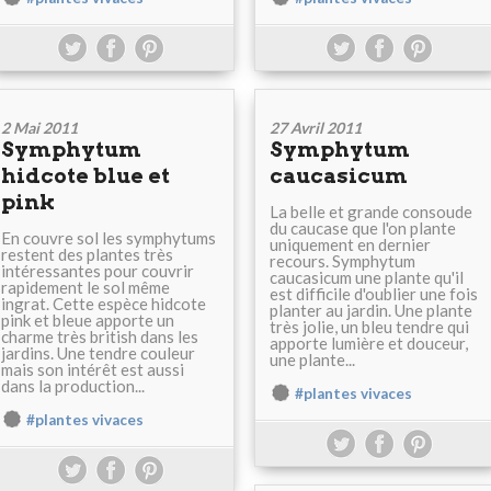
2 Mai 2011
27 Avril 2011
Symphytum
Symphytum
hidcote blue et
caucasicum
pink
La belle et grande consoude
du caucase que l'on plante
En couvre sol les symphytums
uniquement en dernier
restent des plantes très
recours. Symphytum
intéressantes pour couvrir
caucasicum une plante qu'il
rapidement le sol même
est difficile d'oublier une fois
ingrat. Cette espèce hidcote
planter au jardin. Une plante
pink et bleue apporte un
très jolie, un bleu tendre qui
charme très british dans les
apporte lumière et douceur,
jardins. Une tendre couleur
une plante...
mais son intérêt est aussi
dans la production...
#plantes vivaces
#plantes vivaces