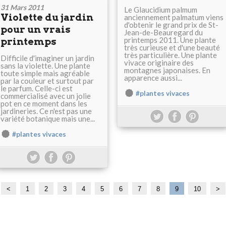
31 Mars 2011
Le Glaucidium palmum
Violette du jardin
anciennement palmatum viens
d'obtenir le grand prix de St-
pour un vrais
Jean-de-Beauregard du
printemps 2011. Une plante
printemps
très curieuse et d'une beauté
très particulière. Une plante
Difficile d'imaginer un jardin
vivace originaire des
sans la violette. Une plante
montagnes japonaises. En
toute simple mais agréable
apparence aussi...
par la couleur et surtout par
le parfum. Celle-ci est
#plantes vivaces
commercialisé avec un jolie
pot en ce moment dans les
jardineries. Ce n'est pas une
variété botanique mais une...
#plantes vivaces
<
1
2
3
4
5
6
7
8
9
10
>