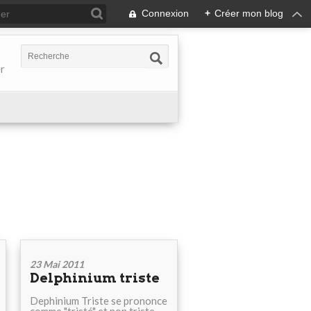
Connexion
+
Créer mon blog
er
23 Mai 2011
Delphinium triste
Dephinium Triste se prononce