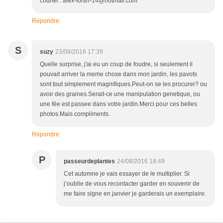
couriel : alex-fortin-14@hotmail.com
Répondre
S
suzy
23/08/2016 17:39
Quelle surprise, j'ai eu un coup de foudre, si seulement il
pouvait arriver la meme chose dans mon jardin, les pavots
sont tout simplement magnifiques.Peut-on se les procurer? ou
avoir des graines.Serait-ce une manipulation genetique, ou
une fée est passee dans votre jardin.Merci pour ces belles
photos.Mais compliments.
Répondre
P
passeurdeplantes
24/08/2016 18:49
Cet automne je vais essayer de le multiplier. Si
j’oublie de vous recontacter garder en souvenir de
me faire signe en janvier je garderais un exemplaire.