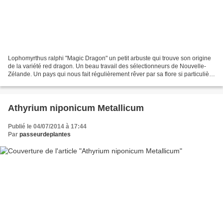
Lophomyrthus ralphi "Magic Dragon" un petit arbuste qui trouve son origine
de la variété red dragon. Un beau travail des sélectionneurs de Nouvelle-
Zélande. Un pays qui nous fait régulièrement rêver par sa flore si particulière
et si exotique pour nous....
Athyrium niponicum Metallicum
Publié le 04/07/2014 à 17:44
Par
passeurdeplantes