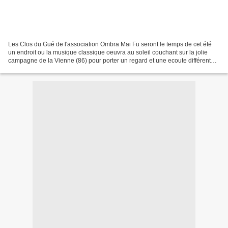
Les Clos du Gué de l'association Ombra Mai Fu seront le temps de cet été
un endroit ou la musique classique oeuvra au soleil couchant sur la jolie
campagne de la Vienne (86) pour porter un regard et une ecoute différente.
Le samedi 19 juillet la musique...